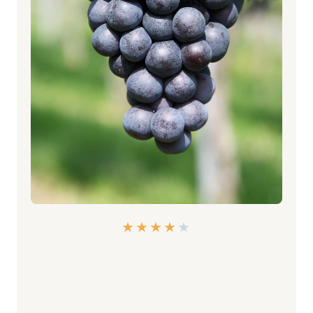
★
★
★
★
★