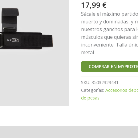
17,99
€
Sácale el máximo partid
muerto y dominadas, y re
nuestros ganchos para l
músculos que quieras si
inconveniente. Talla únic
metal
COMPRAR EN MYPROTE
SKU:
35032323441
Categorías:
Accesorios depo
de pesas