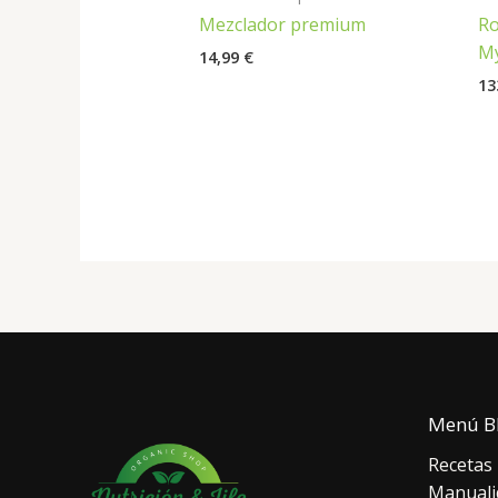
Mezclador premium
Ro
My
14,99
€
13
Menú B
Recetas
Manuali