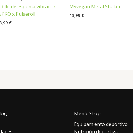
dillo de espuma vibrador –
Myvegan Metal Shaker
PRO x Pulseroll
13,99
€
3,99
€
log
Menú Shop
Equipamiento deportivo
dades
Nutrición deportiva