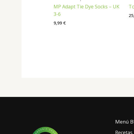
MP Adapt Tie Dye Socks – UK
To
3-6
25
9,99
€
Menú B
Recetas