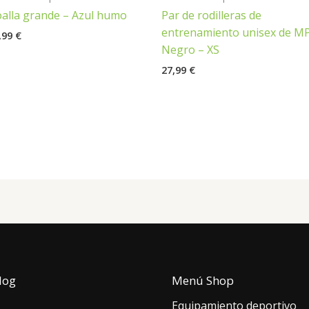
alla grande – Azul humo
Par de rodilleras de
entrenamiento unisex de MP
,99
€
Negro – XS
27,99
€
log
Menú Shop
Equipamiento deportivo