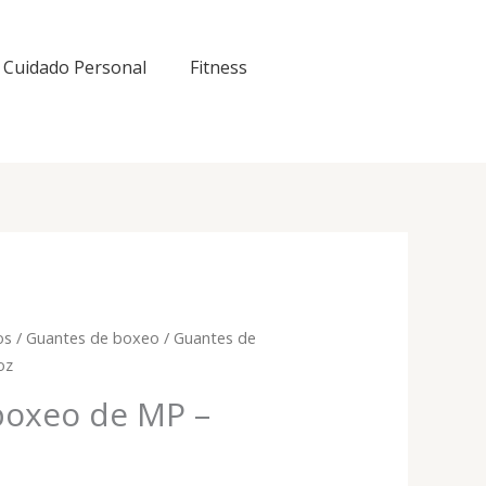
Cuidado Personal
Fitness
os
/
Guantes de boxeo
/ Guantes de
oz
boxeo de MP –
z