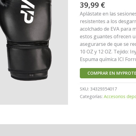
39,99
€
Aplástate en las sesion
resistentes a los desgar
acolchado de EVA para me
estos guantes ofrecen u
asegurarse de que se red
10 OZ y 12 OZ. Tejido: I
Espuma química ICI Forro
COMPRAR EN MYPROTE
SKU:
34329354017
Categorías:
Accesorios depo