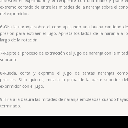
5-Sostén el exprimidor y el recipiente con una mano y pone el
extremo cortado de entre las mitades de la naranja sobre el cono
del exprimidor.
6-Gira la naranja sobre el cono aplicando una buena cantidad de
presión para extraer el jugo. Aprieta los lados de la naranja a lo
largo de la rotación.
7-Repite el proceso de extracción del jugo de naranja con la mitad
sobrante.
8-Rueda, corta y exprime el jugo de tantas naranjas como
precises. Si lo quieres, mezcla la pulpa de la parte superior del
exprimidor con el jugo.
9-Tira a la basura las mitades de naranja empleadas cuando hayas
terminado.