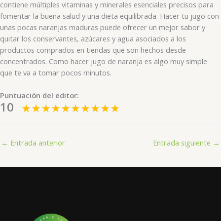
contiene múltiples vitaminas y minerales esenciales precisos para
fomentar la buena salud y una dieta equilibrada. Hacer tu jugo con
unas pocas naranjas maduras puede ofrecer un mejor sabor y
quitar los conservantes, azúcares y agua asociados a los
productos comprados en tiendas que son hechos desde
concentrados. Como hacer jugo de naranja es algo muy simple
que te va a tomar pocos minutos.
Puntuación del editor:
10
←
Entrada anterior
Entrada siguiente
→