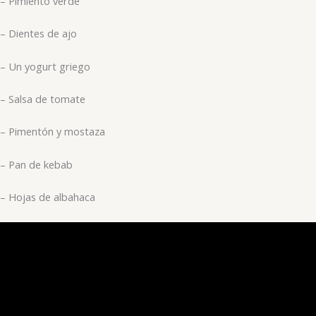
– Pimiento verde
– Dientes de ajo
– Un yogurt griego
– Salsa de tomate
– Pimentón y mostaza
– Pan de kebab
– Hojas de albahaca