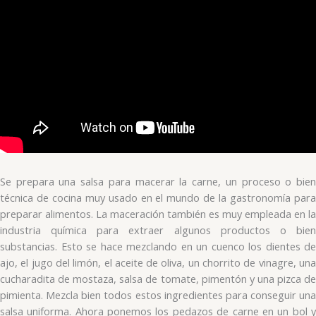
Se prepara una salsa para macerar la carne, un proceso o bien
técnica de cocina muy usado en el mundo de la gastronomía para
preparar alimentos. La maceración también es muy empleada en la
industria química para extraer algunos productos o bien
substancias. Esto se hace mezclando en un cuenco los dientes de
ajo, el jugo del limón, el aceite de oliva, un chorrito de vinagre, una
cucharadita de mostaza, salsa de tomate, pimentón y una pizca de
pimienta. Mezcla bien todos estos ingredientes para conseguir una
salsa uniforma. Ahora ponemos los pedazos de carne en un bol y