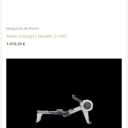
Maquinas de Remo
Remo Concept2 Modelo D PM5
1.070,25
€