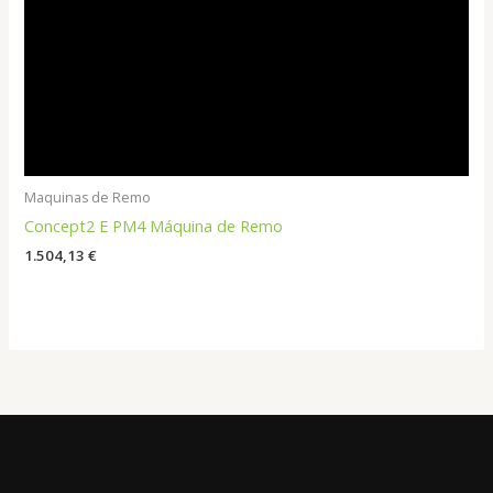
Maquinas de Remo
Concept2 E PM4 Máquina de Remo
1.504,13
€