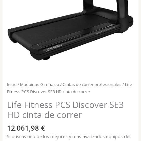
Inicio
/
Máquinas Gimnasio
/
Cintas de correr profesionales
/ Life
Fitness PCS Discover SE3 HD cinta de correr
Life Fitness PCS Discover SE3
HD cinta de correr
12.061,98
€
Si buscas uno de los mejores y más avanzados equipos del