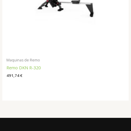
Maquinas de Remo
Remo DKN R-320
491,74
€