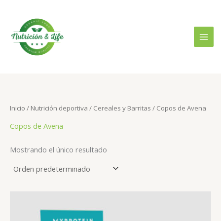
Ir
B
P
P
al
u
r
r
contenido
s
e
e
c
c
c
a
i
i
r
o
o
p
m
m
o
Inicio
/
Nutrición deportiva
/
Cereales y Barritas
/ Copos de Avena
í
á
r
Copos de Avena
n
x
:
i
i
Mostrando el único resultado
m
m
o
o