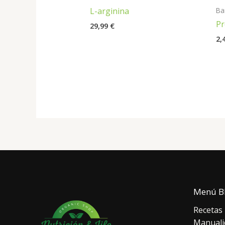
Ba
L-arginina
Pr
29,99
€
2,
Menú B
Recetas
Manuali