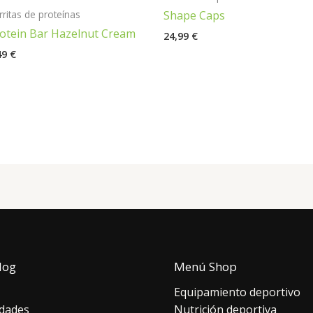
rritas de proteínas
Shape Caps
otein Bar Hazelnut Cream
24,99
€
49
€
log
Menú Shop
Equipamiento deportivo
dades
Nutrición deportiva