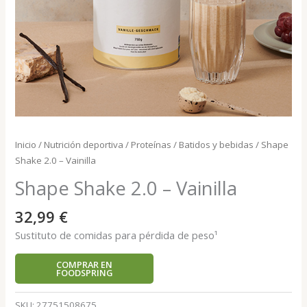
Inicio
/
Nutrición deportiva
/
Proteínas
/
Batidos y bebidas
/ Shape
Shake 2.0 – Vainilla
Shape Shake 2.0 – Vainilla
32,99
€
Sustituto de comidas para pérdida de peso¹
COMPRAR EN
FOODSPRING
SKU:
27751508675