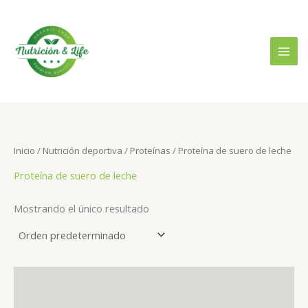
Ir
B
P
P
al
u
r
r
contenido
s
e
e
c
c
c
a
i
i
r
o
o
p
m
m
o
Inicio
/
Nutrición deportiva
/
Proteínas
/ Proteína de suero de leche
í
á
r
Proteína de suero de leche
n
x
:
i
i
Mostrando el único resultado
m
m
o
o