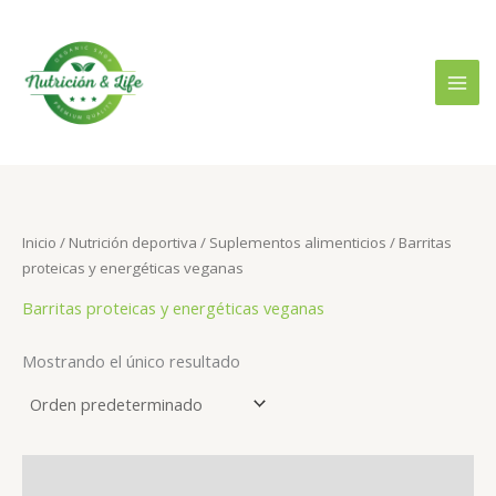
Ir
B
P
P
al
u
r
r
contenido
s
e
e
c
c
c
a
i
i
r
o
o
p
m
m
o
Inicio
/
Nutrición deportiva
/
Suplementos alimenticios
/ Barritas
í
á
proteicas y energéticas veganas
r
n
x
:
Barritas proteicas y energéticas veganas
i
i
m
m
Mostrando el único resultado
o
o