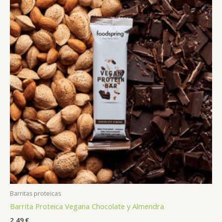
Barritas proteicas
Barrita Proteica Vegana Chocolate y Almendra
2,49
€