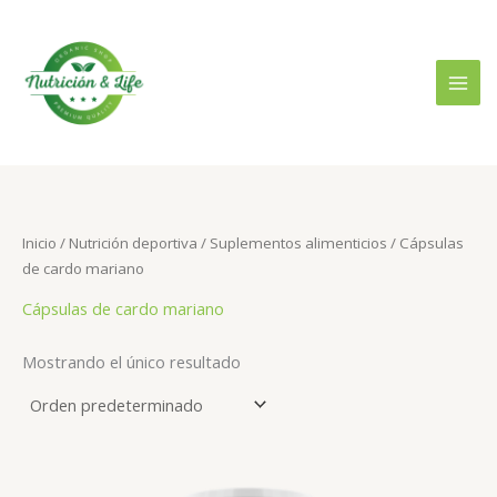
Ir
B
P
P
al
u
r
r
contenido
s
e
e
c
c
c
a
i
i
r
o
o
p
m
m
o
Inicio
/
Nutrición deportiva
/
Suplementos alimenticios
/ Cápsulas
í
á
de cardo mariano
r
n
x
:
Cápsulas de cardo mariano
i
i
m
m
Mostrando el único resultado
o
o