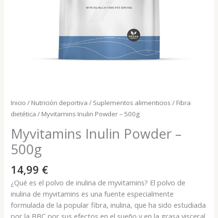
Inicio
/
Nutrición deportiva
/
Suplementos alimenticios
/
Fibra
dietética
/ Myvitamins Inulin Powder – 500g
Myvitamins Inulin Powder –
500g
14,99
€
¿Qué es el polvo de inulina de myvitamins? El polvo de
inulina de myvitamins es una fuente especialmente
formulada de la popular fibra, inulina, que ha sido estudiada
por la BBC por sus efectos en el sueño y en la grasa visceral.