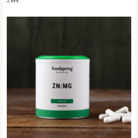
2,49
€