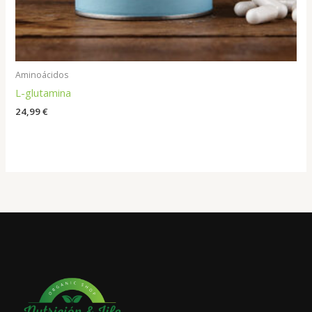
Aminoácidos
L-glutamina
24,99
€