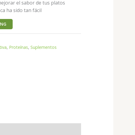
jorar el sabor de tus platos
a ha sido tan fácil
ING
tiva
,
Proteínas
,
Suplementos