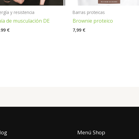
ergía y resistencia
Barras proteicas
ía de musculación DE
Brownie proteico
,99
€
7,99
€
log
Menú Shop