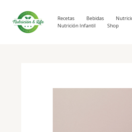
Ir
al
contenido
Recetas
Bebidas
Nutrici
Nutrición Infantil
Shop