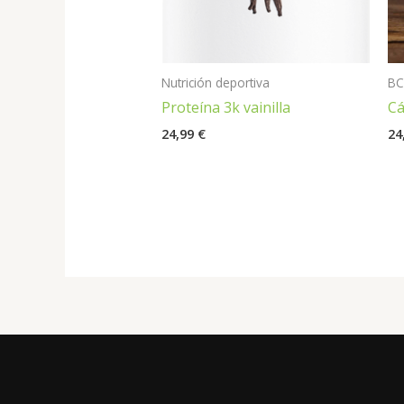
Nutrición deportiva
B
Proteína 3k vainilla
Cá
24,99
€
24