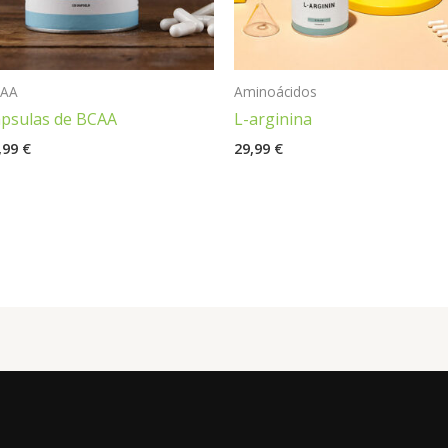
CAA
Aminoácidos
psulas de BCAA
L-arginina
,99
€
29,99
€