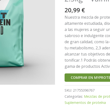
20,99
€
Nuestra mezcla de prote
altamente estudiada, di
a las mujeres a seguir un
sabroso e indulgente co
de gran calidad, como la 
tu metabolismo, 2,3 ade
alcanzar tus objetivos de
tonificar.1 Podrás obte
gama de productos Acti
COMPRAR EN MYPROTE
SKU:
21755396767
Categorías:
Mezclas de prot
Suplementos de proteína