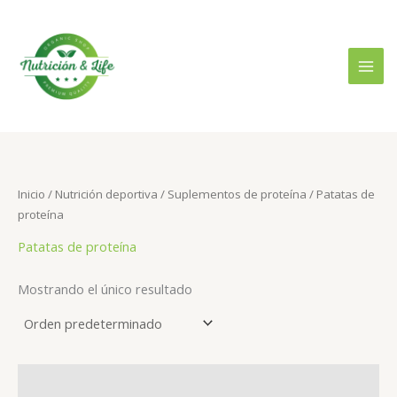
Ir
B
P
P
al
u
r
r
contenido
s
e
e
c
c
c
a
i
i
r
o
o
p
m
m
o
Inicio
/
Nutrición deportiva
/
Suplementos de proteína
/ Patatas de
í
á
proteína
r
n
x
:
Patatas de proteína
i
i
m
m
Mostrando el único resultado
o
o