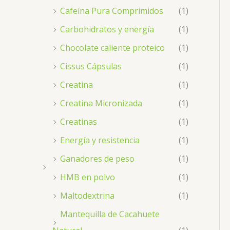
Cafeína Pura Comprimidos
(1)
Carbohidratos y energía
(1)
Chocolate caliente proteico
(1)
Cissus Cápsulas
(1)
Creatina
(1)
Creatina Micronizada
(1)
Creatinas
(1)
Energía y resistencia
(1)
Ganadores de peso
(1)
HMB en polvo
(1)
Maltodextrina
(1)
Mantequilla de Cacahuete