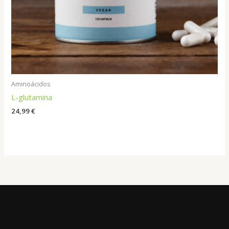
Aminoácidos
L-glutamina
24,99
€