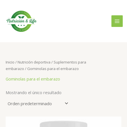
Ir
B
P
P
al
u
r
r
contenido
s
e
e
c
c
c
a
i
i
r
o
o
p
m
m
o
Inicio
/
Nutrición deportiva
/
Suplementos para
í
á
embarazo
/ Gominolas para el embarazo
r
n
x
:
Gominolas para el embarazo
i
i
m
m
Mostrando el único resultado
o
o