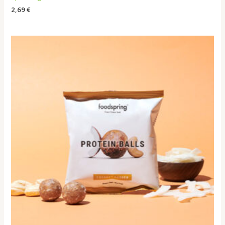
2,69
€