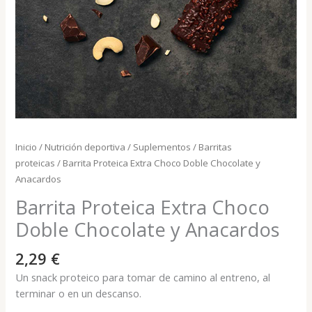
Inicio
/
Nutrición deportiva
/
Suplementos
/
Barritas
proteicas
/ Barrita Proteica Extra Choco Doble Chocolate y
Anacardos
Barrita Proteica Extra Choco
Doble Chocolate y Anacardos
2,29
€
Un snack proteico para tomar de camino al entreno, al
terminar o en un descanso.