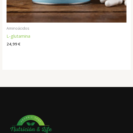
Aminoácidos
L-glutamina
24,99
€