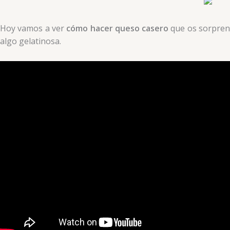
Hoy vamos a ver
cómo hacer queso casero
que os sorprend
algo gelatinosa.