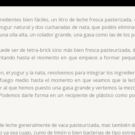
ientes bien fáciles, un litro de leche fresca pasterizada, 4
n yogur natural y dos cucharadas de nata, que podéis elimi
 una olla alta, un colador grande, una gasa como las de los 
ede ser de tetra-brick sino más bien fresca pasteurizada, 
entando hasta el momento en que empiece a formar pequeña
el yogur y la nata, revolvemos para integrar los ingredien
fuego medio hasta el momento en que veamos que la leche 
 al que hemos puesto una gasa grande y vertemos la mezcl
Podemos darle forma en un recipiente de plástico como por
 de leche generalmente de vaca pasteurizada, mas también de 
 ya sea cuajo, zumo de limón o bien bacterias de tipo estre