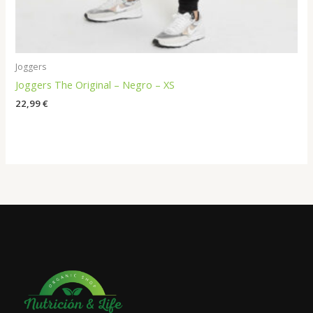
Joggers
Joggers The Original – Negro – XS
22,99
€