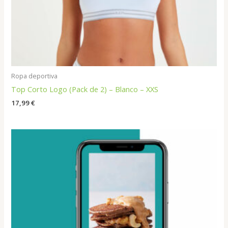
Ropa deportiva
Top Corto Logo (Pack de 2) – Blanco – XXS
17,99
€