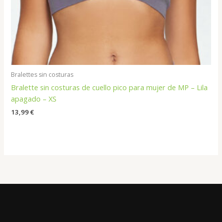
Bralettes sin costuras
Bralette sin costuras de cuello pico para mujer de MP – Lila
apagado – XS
13,99
€