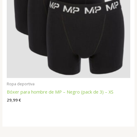
Ropa deportiva
Bóxer para hombre de MP – Negro (pack de 3) – XS
29,99
€