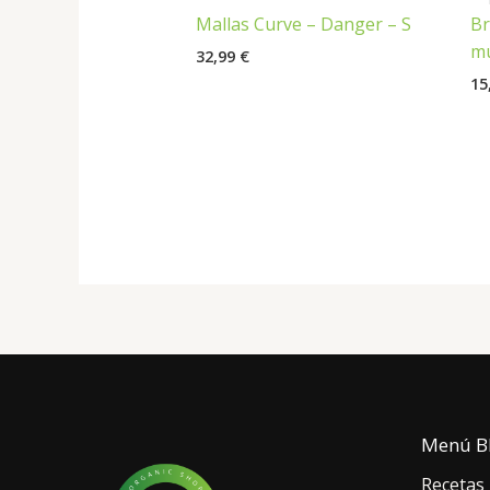
Mallas Curve – Danger – S
Br
mu
32,99
€
15
Menú B
Recetas