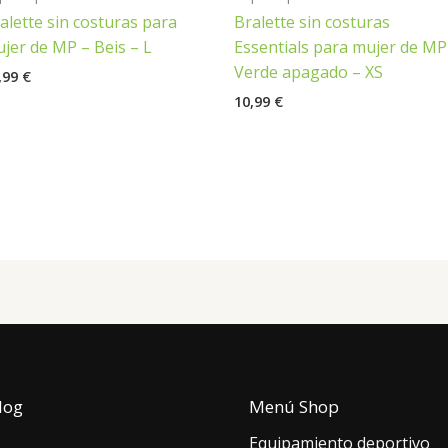
alette sin costuras para
Bralette sin costuras
jer de MP – Beis – L
Essentials para mujer de MP
Verde apagado – XS
,99
€
10,99
€
log
Menú Shop
Equipamiento deportivo