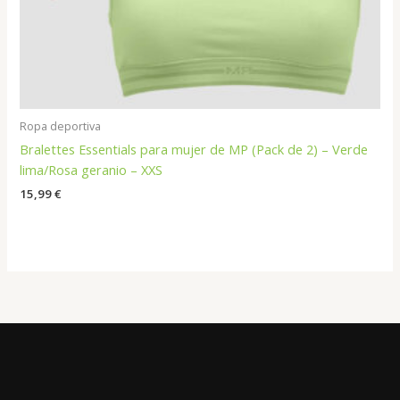
Ropa deportiva
Bralettes Essentials para mujer de MP (Pack de 2) – Verde
lima/Rosa geranio – XXS
15,99
€