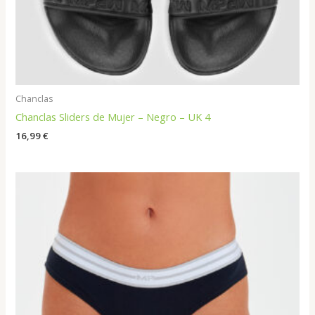
Chanclas
Chanclas Sliders de Mujer – Negro – UK 4
16,99
€