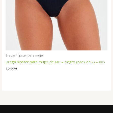
Bragas hipster para mujer
Braga hipster para mujer de MP – Negro (pack de 2) – XXS
10,99
€