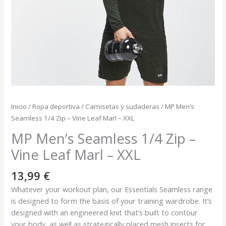
Inicio
/
Ropa deportiva
/
Camisetas y sudaderas
/ MP Men’s
Seamless 1/4 Zip – Vine Leaf Marl – XXL
MP Men’s Seamless 1/4 Zip –
Vine Leaf Marl – XXL
13,99
€
Whatever your workout plan, our Essentials Seamless range
is designed to form the basis of your training wardrobe. It’s
designed with an engineered knit that’s built to contour
your body, as well as strategically placed mesh inserts for