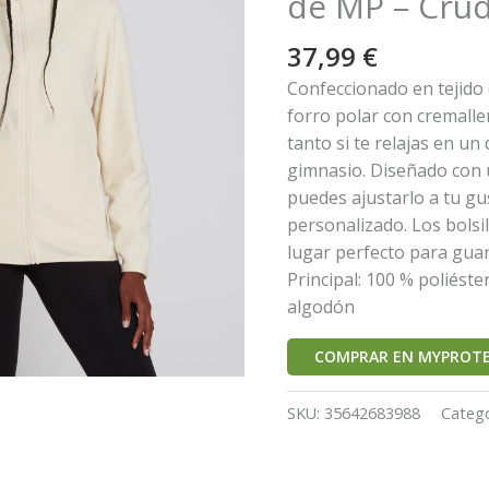
de MP – Crud
37,99
€
Confeccionado en tejido 
forro polar con cremalle
tanto si te relajas en un
gimnasio. Diseñado con u
puedes ajustarlo a tu g
personalizado. Los bolsi
lugar perfecto para guard
Principal: 100 % poliéste
algodón
COMPRAR EN MYPROTE
SKU:
35642683988
Catego