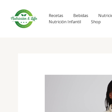
Ir
al
contenido
Recetas
Bebidas
Nutrici
Nutrición Infantil
Shop