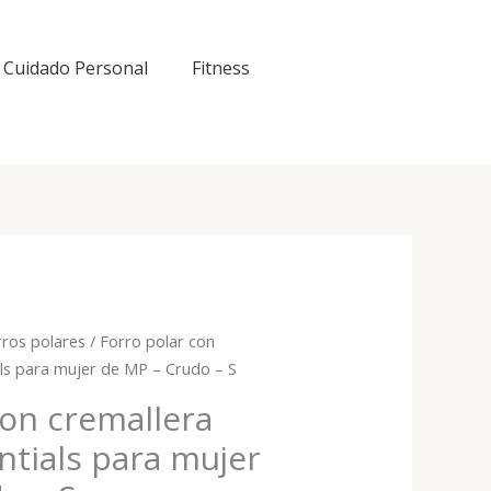
Cuidado Personal
Fitness
rros polares
/ Forro polar con
als para mujer de MP – Crudo – S
con cremallera
ntials para mujer