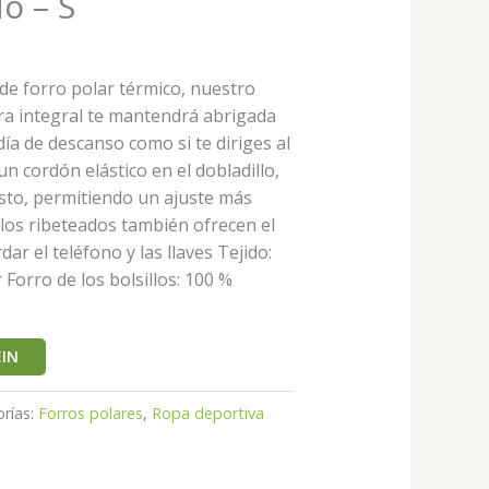
o – S
de forro polar térmico, nuestro
ra integral te mantendrá abrigada
 día de descanso como si te diriges al
n cordón elástico en el dobladillo,
usto, permitiendo un ajuste más
llos ribeteados también ofrecen el
ar el teléfono y las llaves Tejido:
r Forro de los bolsillos: 100 %
IN
rías:
Forros polares
,
Ropa deportiva