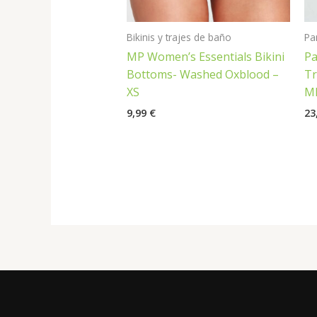
Bikinis y trajes de baño
Pa
MP Women’s Essentials Bikini
Pa
Bottoms- Washed Oxblood –
Tr
XS
MP
9,99
€
23