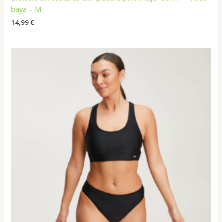
baya – M
14,99
€