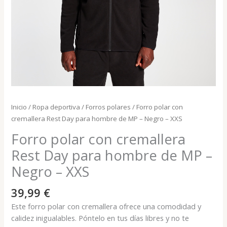
Inicio
/
Ropa deportiva
/
Forros polares
/ Forro polar con
cremallera Rest Day para hombre de MP – Negro – XXS
Forro polar con cremallera
Rest Day para hombre de MP –
Negro – XXS
39,99
€
Este forro polar con cremallera ofrece una comodidad y
calidez inigualables. Póntelo en tus días libres y no te