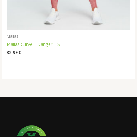
Mallas
Mallas Curve – Danger – S
32,99
€