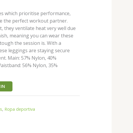
res which prioritise performance,
e the perfect workout partner.
it, they ventilate heat very well due
inish, meaning you can wear these
ough the session is. With a
ese leggings are staying secure
t. Main: 57% Nylon, 40%
Waistband: 56% Nylon, 35%
IN
gs
,
Ropa deportiva