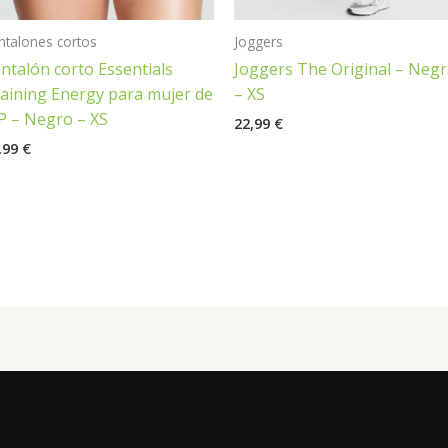
ntalones cortos
Joggers
ntalón corto Essentials
Joggers The Original – Neg
aining Energy para mujer de
– XS
 – Negro – XS
22,99
€
,99
€