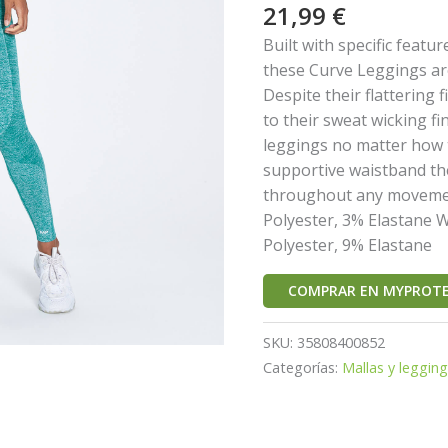
21,99
€
Built with specific featu
these Curve Leggings ar
Despite their flattering f
to their sweat wicking f
leggings no matter how t
supportive waistband th
throughout any movemen
Polyester, 3% Elastane 
Polyester, 9% Elastane
COMPRAR EN MYPROTE
SKU:
35808400852
Categorías:
Mallas y leggin