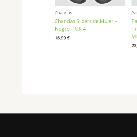
Chanclas
Pa
Chanclas Sliders de Mujer –
Pa
Negro – UK 4
Tr
MP
16,99
€
23