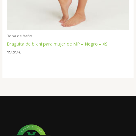
Ropa de baño
Braguita de bikini para mujer de MP – Negro – XS
19,99
€