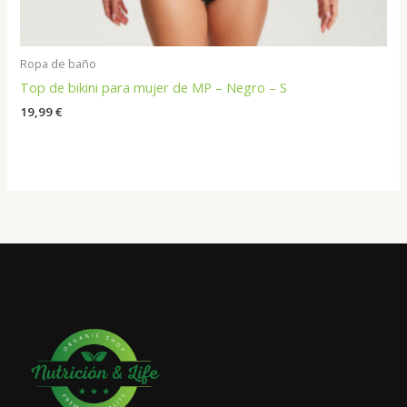
Ropa de baño
Top de bikini para mujer de MP – Negro – S
19,99
€