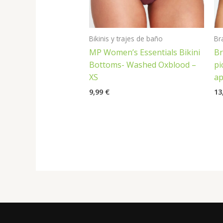
Bikinis y trajes de baño
Br
MP Women’s Essentials Bikini
Br
Bottoms- Washed Oxblood –
pi
XS
ap
9,99
€
13