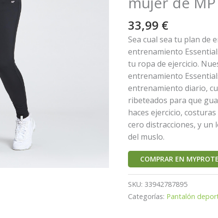
mujer de MP 
33,99
€
Sea cual sea tu plan de
entrenamiento Essentials
tu ropa de ejercicio. Nu
entrenamiento Essentials
entrenamiento diario, cu
ribeteados para que gua
haces ejercicio, costura
cero distracciones, y un
del muslo.
COMPRAR EN MYPROTE
SKU:
33942787895
Categorías:
Pantalón depor