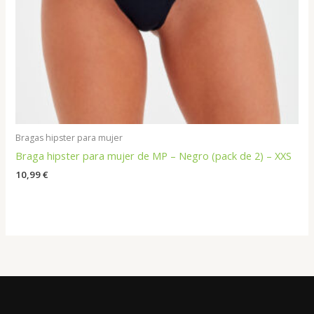
Bragas hipster para mujer
Braga hipster para mujer de MP – Negro (pack de 2) – XXS
10,99
€