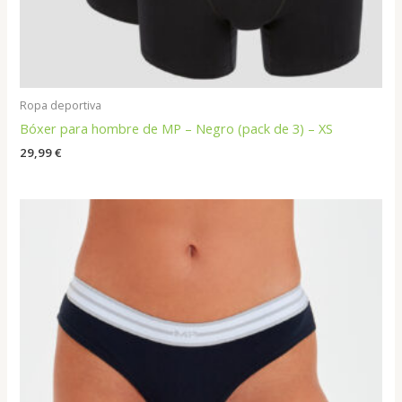
Ropa deportiva
Bóxer para hombre de MP – Negro (pack de 3) – XS
29,99
€