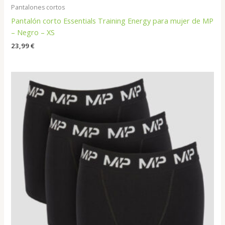
Pantalones cortos
Pantalón corto Essentials Training Energy para mujer de MP
– Negro – XS
23,99
€