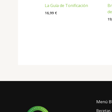
La Guía de Tonificación
Br
de
16,99
€
19
Menú B
Recetas