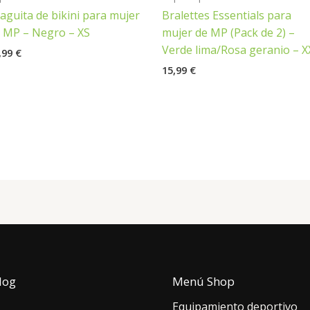
aguita de bikini para mujer
Bralettes Essentials para
 MP – Negro – XS
mujer de MP (Pack de 2) –
Verde lima/Rosa geranio – X
,99
€
15,99
€
log
Menú Shop
Equipamiento deportivo