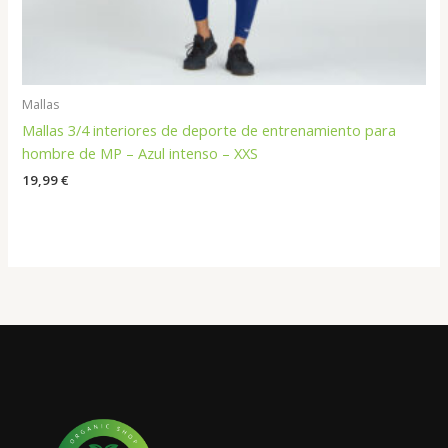
Mallas
Mallas 3/4 interiores de deporte de entrenamiento para
hombre de MP – Azul intenso – XXS
19,99
€