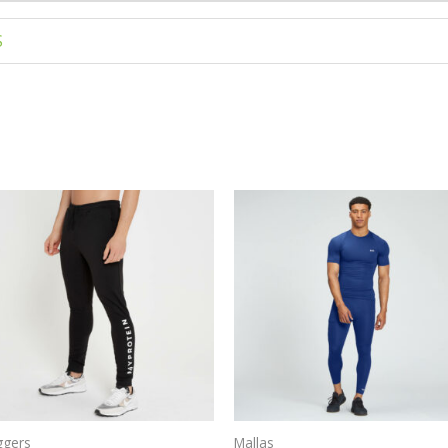
S
ggers
Mallas