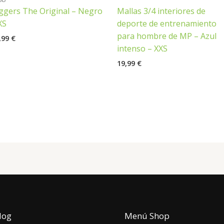
ggers The Original – Negro
Mallas 3/4 interiores de
XS
deporte de entrenamiento
para hombre de MP – Azul
,99
€
intenso – XXS
19,99
€
log
Menú Shop