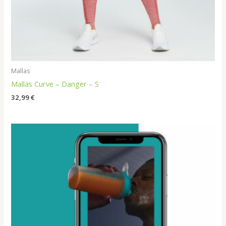
Mallas
Mallas Curve – Danger – S
32,99
€