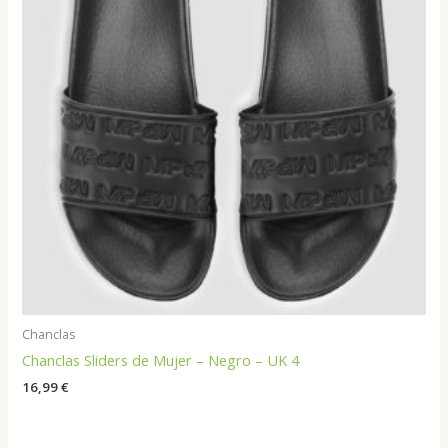
Chanclas
Chanclas Sliders de Mujer – Negro – UK 4
16,99
€