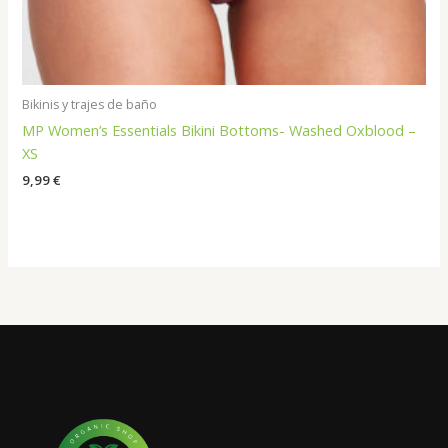
Bikinis y trajes de baño
MP Women’s Essentials Bikini Bottoms- Washed Oxblood –
XS
9,99
€