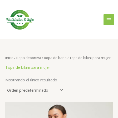
Ir
B
P
P
al
u
r
r
contenido
s
e
e
c
c
c
a
i
i
r
o
o
p
m
m
o
Inicio
/
Ropa deportiva
/
Ropa de baño
/ Tops de bikini para mujer
í
á
r
Tops de bikini para mujer
n
x
:
i
i
Mostrando el único resultado
m
m
o
o