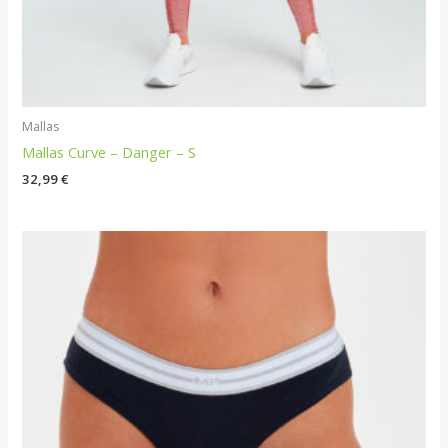
Mallas
Mallas Curve – Danger – S
32,99
€