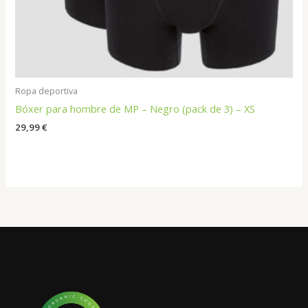
Ropa deportiva
Bóxer para hombre de MP – Negro (pack de 3) – XS
29,99
€